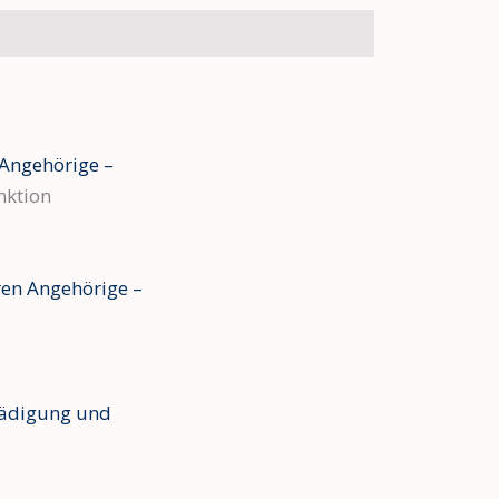
 Angehörige –
nktion
ren Angehörige –
hädigung und