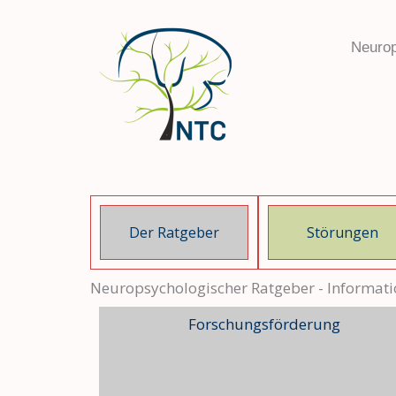
Zum
Inhalt
Neurop
springen
Der Ratgeber
Störungen
Neuropsychologischer Ratgeber - Informat
Forschungs
förderung