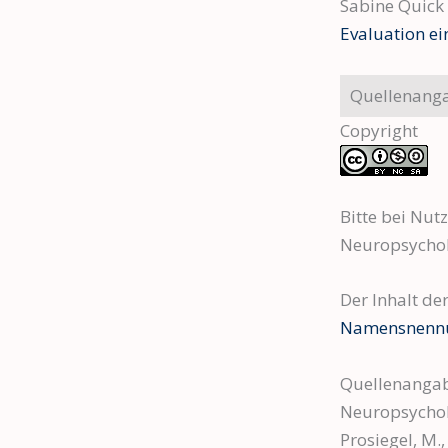
Sabine Quick
Evaluation e
Quellenanga
Copyright
Bitte bei Nut
Neuropsychol
Der Inhalt der
Namensnennun
Quellenanga
Neuropsycho
Prosiegel, M.