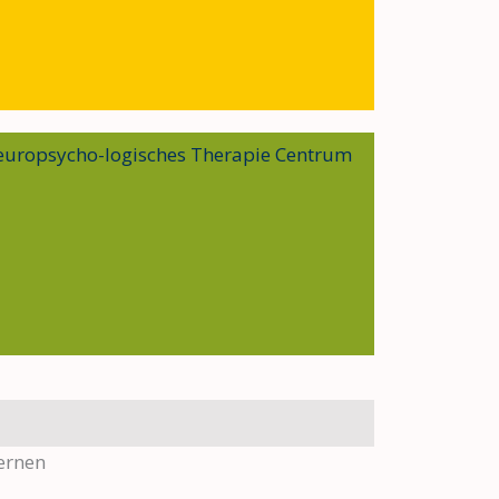
europsycho-
logisches Therapie Centrum
ernen