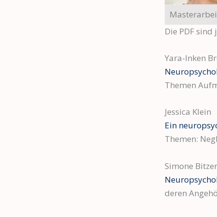
Masterarbei
Die PDF sind j
Yara-Inken B
Neuropsychol
Themen Aufme
Jessica Klein
Ein neuropsyc
Themen: Negl
Simone Bitze
Neuropsychol
deren Angehö